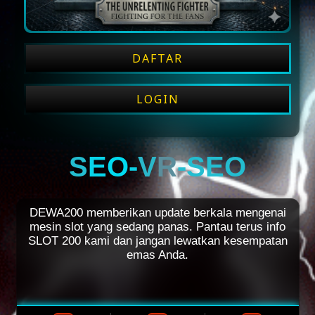
DAFTAR
LOGIN
S
E
O
-
V
R
-
S
E
O
DEWA200 memberikan update berkala mengenai
mesin slot yang sedang panas. Pantau terus info
SLOT 200 kami dan jangan lewatkan kesempatan
emas Anda.